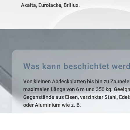
Axalta, Eurolacke, Brillux
.
Was kann beschichtet wer
Von kleinen Abdeckplatten bis hin zu Zaunel
maximalen Länge von 6 m und 350 kg. Geeigne
Gegenstände aus Eisen, verzinkter Stahl, Edel
oder Aluminium wie z. B.
Profil- und Fassadenelemente