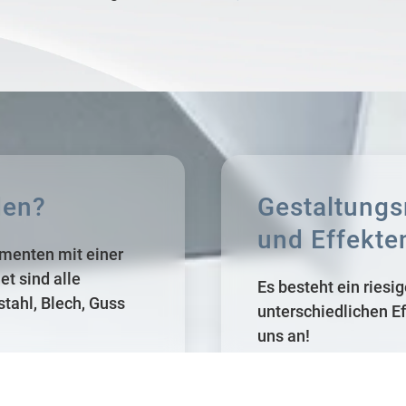
den?
Gestaltungs
und Effekte
ementen mit einer
t sind alle
Es besteht ein ries
stahl, Blech, Guss
unterschiedlichen Ef
uns an!
Die Palette d