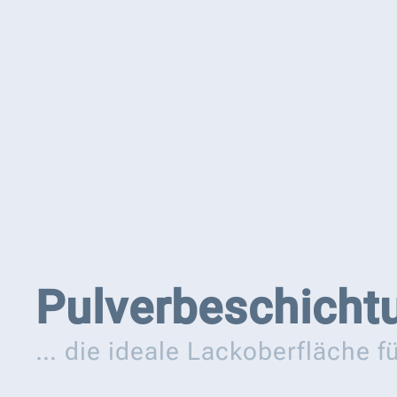
Pulver­beschicht
… die ideale Lackoberfläche fü