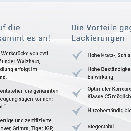
f die
Die Vorteile 
kommt es an!
Lackierungen
 Werkstücke von evtl.
Hohe Kratz-, Schla
Zunder, Walzhaut,
dlung erfolgt im
Hohe Beständigkei
Einwirkung
nd.
Optimaler Korrosi
n entstehen die genannten
Klasse C5 möglich
erzeugung sagen können:
t.“
Hitzebeständig bis
rtige und zertifizierte
Biegestabil
Inver, Grimm, Tiger,
IGP,